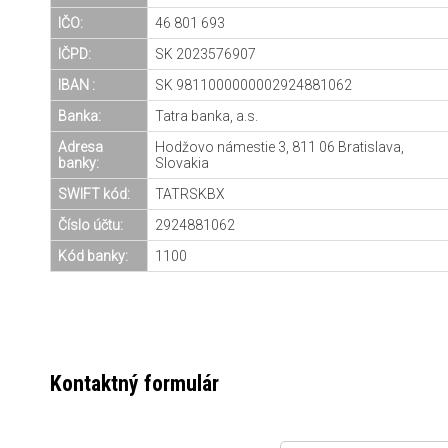
IČO:
46 801 693
IČPD:
SK 2023576907
IBAN :
SK 9811000000002924881062
Banka:
Tatra banka, a.s.
Adresa
Hodžovo námestie 3, 811 06 Bratislava,
banky:
Slovakia
SWIFT kód:
TATRSKBX
Číslo účtu:
2924881062
Kód banky:
1100
Kontaktný formulár