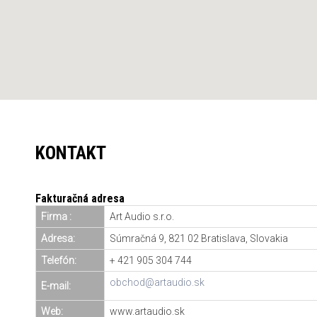
KONTAKT
Fakturačná adresa
Firma :
Art Audio s.r.o.
Adresa:
Súmračná 9, 821 02 Bratislava, Slovakia
Telefón:
+ 421 905 304 744
obchod@artaudio.sk
E-mail:
Web:
www.artaudio.sk