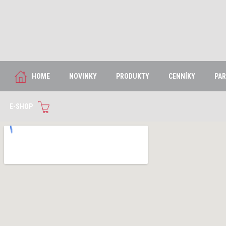
Please
refrain
from
entering
HOME
NOVINKY
PRODUKTY
CENNÍKY
PAR
your
Last
Name
here:
E-SHOP